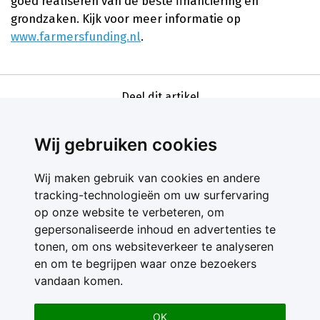
goed realiseren van de beste financiering en
grondzaken. Kijk voor meer informatie op
www.farmersfunding.nl
.
Deel dit artikel
Wij gebruiken cookies
Wij maken gebruik van cookies en andere
tracking-technologieën om uw surfervaring
op onze website te verbeteren, om
gepersonaliseerde inhoud en advertenties te
Contact
tonen, om ons websiteverkeer te analyseren
Feedback
en om te begrijpen waar onze bezoekers
Nieuwsbrief
vandaan komen.
Adverteren
Gebruikersvoorwaarden
OK