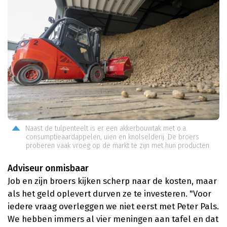
Naast de tulpenteelt is er een akkerbouwtak met o.a.
consumptieaardappelen, uien en knolselderij. De broers
proberen vaak vroeg op de markt te zijn met hun producten.
Adviseur onmisbaar
Job en zijn broers kijken scherp naar de kosten, maar
als het geld oplevert durven ze te investeren. "Voor
iedere vraag overleggen we niet eerst met Peter Pals.
We hebben immers al vier meningen aan tafel en dat