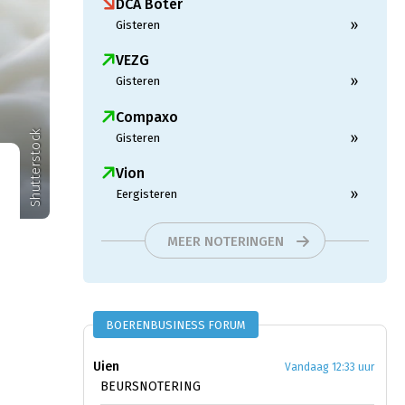
DCA Boter
»
Gisteren
VEZG
»
Gisteren
Compaxo
Shutterstock
»
Gisteren
Vion
»
Eergisteren
MEER NOTERINGEN
BOERENBUSINESS FORUM
Uien
Vandaag 12:33 uur
BEURSNOTERING