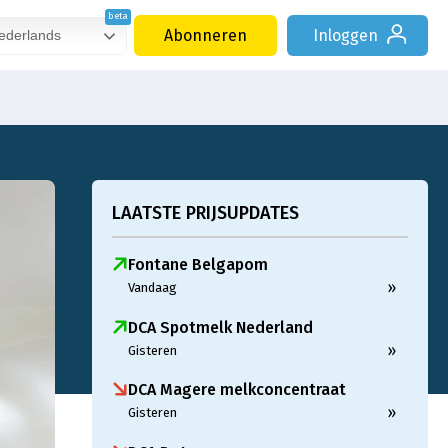
Abonneren
Inloggen
derlands
LAATSTE PRIJSUPDATES
Fontane Belgapom
»
Vandaag
DCA Spotmelk Nederland
»
Gisteren
DCA Magere melkconcentraat
»
Gisteren