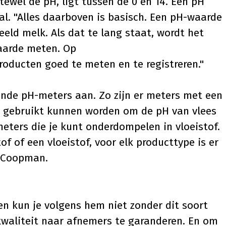
tewel de pH, ligt tussen de 0 en 14. Een pH
l. "Alles daarboven is basisch. Een pH-waarde
eeld melk. Als dat te lang staat, wordt het
waarde meten. Op
roducten goed te meten en te registreren."
lende
pH-meters
aan. Zo zijn er meters met een
ld gebruikt kunnen worden om de pH van vlees
meters die je kunt onderdompelen in vloeistof.
f of een vloeistof, voor elk producttype is er
t Coopman.
en kun je volgens hem niet zonder dit soort
kwaliteit naar afnemers te garanderen. En om