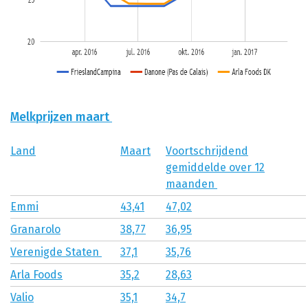
Melkprijzen maart
Land
Maart
Voortschrijdend
gemiddelde over 12
maanden
Emmi
43,41
47,02
Granarolo
38,77
36,95
Verenigde Staten
37,1
35,76
Arla Foods
35,2
28,63
Valio
35,1
34,7