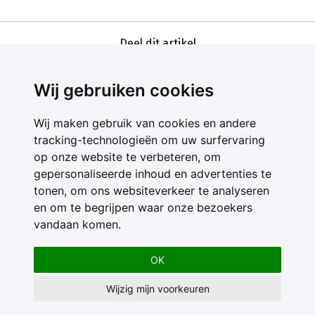
Deel dit artikel
Wij gebruiken cookies
Wij maken gebruik van cookies en andere
tracking-technologieën om uw surfervaring
op onze website te verbeteren, om
gepersonaliseerde inhoud en advertenties te
Contact
tonen, om ons websiteverkeer te analyseren
Feedback
en om te begrijpen waar onze bezoekers
Nieuwsbrief
vandaan komen.
Adverteren
Gebruikersvoorwaarden
OK
Privacy Statement
Wijzig mijn voorkeuren