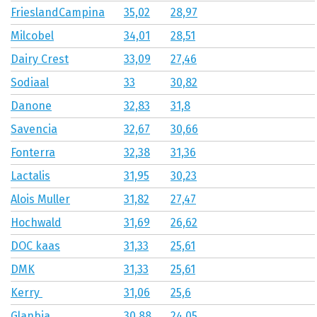
FrieslandCampina
35,02
28,97
Milcobel
34,01
28,51
Dairy Crest
33,09
27,46
Sodiaal
33
30,82
Danone
32,83
31,8
Savencia
32,67
30,66
Fonterra
32,38
31,36
Lactalis
31,95
30,23
Alois Muller
31,82
27,47
Hochwald
31,69
26,62
DOC kaas
31,33
25,61
DMK
31,33
25,61
Kerry
31,06
25,6
Glanbia
30,88
24,05