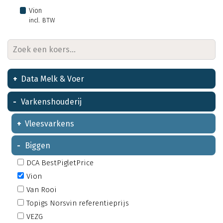
Vion
incl. BTW
Data Melk & Voer
Varkenshouderij
Vleesvarkens
Biggen
DCA BestPigletPrice
Vion
Van Rooi
Topigs Norsvin referentieprijs
VEZG