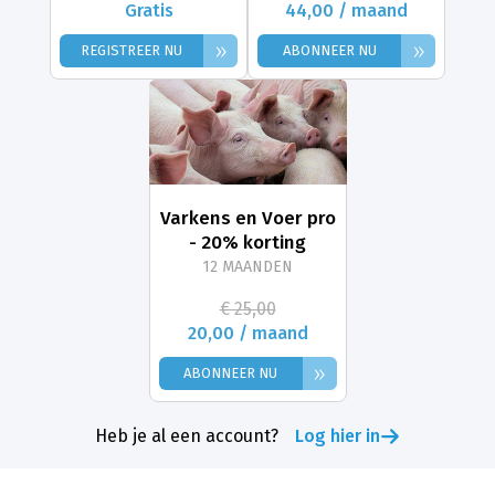
Gratis
44,00 / maand
»
»
REGISTREER NU
ABONNEER NU
Varkens en Voer pro
- 20% korting
12 MAANDEN
€ 25,00
20,00 / maand
»
ABONNEER NU
Heb je al een account?
Log hier in