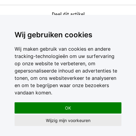
Deel dit artikel
Wij gebruiken cookies
Wij maken gebruik van cookies en andere
tracking-technologieën om uw surfervaring
op onze website te verbeteren, om
gepersonaliseerde inhoud en advertenties te
Contact
tonen, om ons websiteverkeer te analyseren
Feedback
en om te begrijpen waar onze bezoekers
Nieuwsbrief
vandaan komen.
Adverteren
Gebruikersvoorwaarden
OK
Privacy Statement
Wijzig mijn voorkeuren