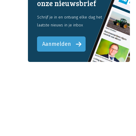
onze nieuwsbrief
Schrijf je in en ontvang elke dag het
laatste nieuws in je inbox
Aanmelden