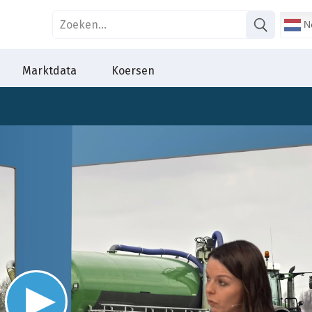
Ne
Marktdata
Koersen
Video
Player
is