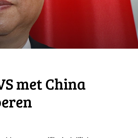
VS met China
voeren