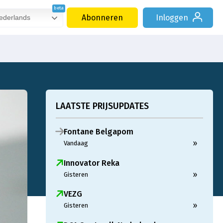
Abonneren
Inloggen
derlands
LAATSTE PRIJSUPDATES
Fontane Belgapom
»
Vandaag
Innovator Reka
»
Gisteren
VEZG
»
Gisteren