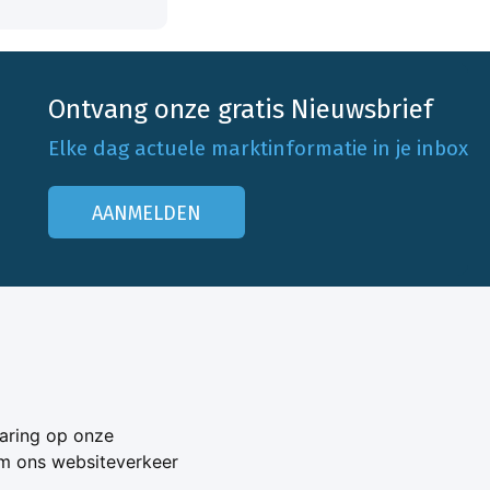
Ontvang onze gratis Nieuwsbrief
Elke dag actuele marktinformatie in je inbox
AANMELDEN
Onze klantenservice
Neem contact op
aring op onze
Veelgestelde vragen
om ons websiteverkeer
Adverteren
s