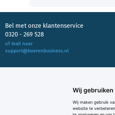
Bel met onze klantenservice
0320 - 269 528
of mail naar
support@boerenbusiness.nl
Ons aa
Wij gebruiken
Akkerbo
Boerenbusiness is je partner op het gebied
Wij maken gebruik va
Melk & V
van onafhankelijke en betrouwbare
website te verbetere
Melkprijs
te analyseren en om 
Varkens 