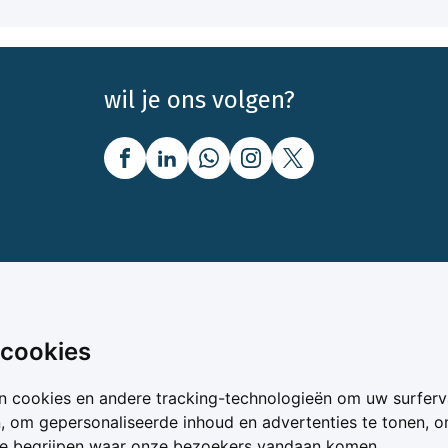
wil je ons volgen?
nbod
Over Boerenbusiness
 cookies
uw
Over ons
n cookies en andere tracking-technologieën om uw surferv
oer
Bedrijfsabonnementen
n, om gepersonaliseerde inhoud en advertenties te tonen, 
vergelijker
Mijn Boerenbusiness
te begrijpen waar onze bezoekers vandaan komen.
& Voer
Werken bij Boerenbusines