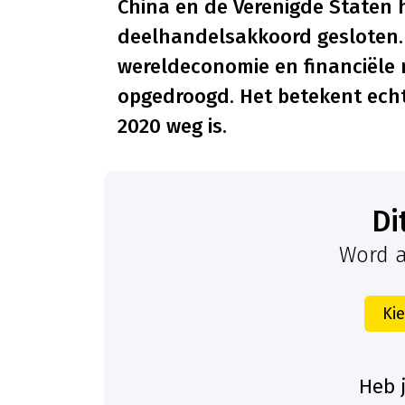
China en de Verenigde Staten h
deelhandelsakkoord gesloten.
wereldeconomie en financiële m
opgedroogd. Het betekent echt
2020 weg is.
D
Word a
Ki
Heb 