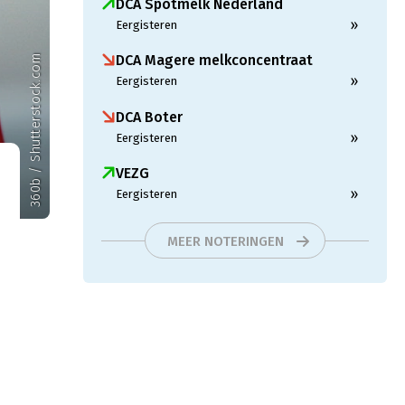
DCA Spotmelk Nederland
»
Eergisteren
DCA Magere melkconcentraat
360b / Shutterstock.com
»
Eergisteren
DCA Boter
»
Eergisteren
VEZG
»
Eergisteren
MEER NOTERINGEN