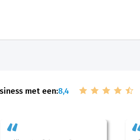
siness met een:
8,4
“