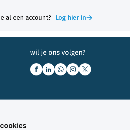
je al een account?
Log hier in
wil je ons volgen?
nbod
Over Boerenbusiness
 cookies