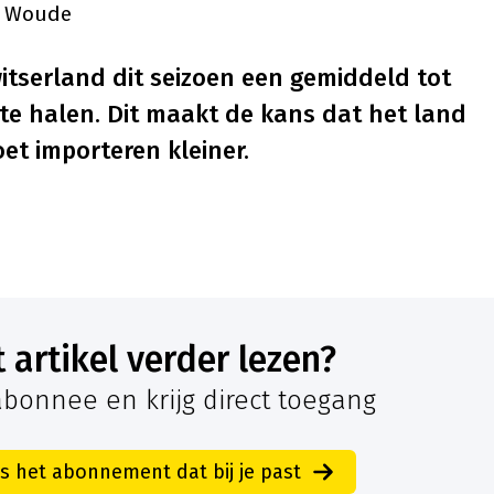
er Woude
itserland dit seizoen een gemiddeld tot
e halen. Dit maakt de kans dat het land
t importeren kleiner.
it artikel verder lezen?
bonnee en krijg direct toegang
es het abonnement dat bij je past