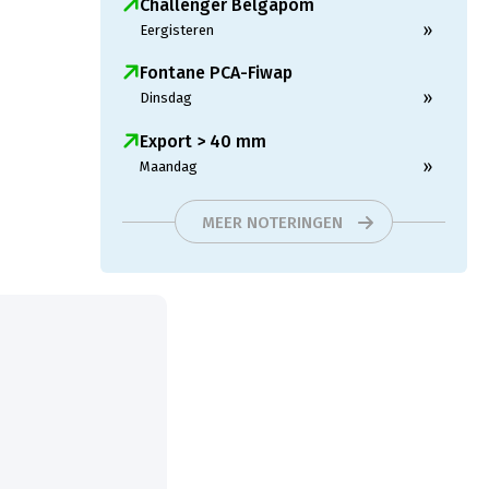
Challenger Belgapom
»
Eergisteren
Fontane PCA-Fiwap
»
Dinsdag
Export > 40 mm
»
Maandag
MEER NOTERINGEN