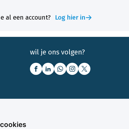
je al een account?
Log hier in
wil je ons volgen?
nbod
Over Boerenbusiness
 cookies