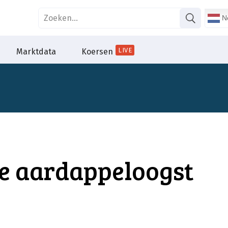
Ne
LIVE
Marktdata
Koersen
se aardappeloogst