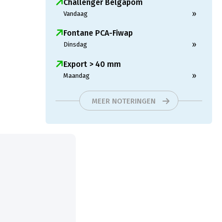
Challenger Belgapom
»
Vandaag
Fontane PCA-Fiwap
»
Dinsdag
Export > 40 mm
»
Maandag
MEER NOTERINGEN