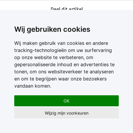
Deel dit artikel
Wij gebruiken cookies
Wij maken gebruik van cookies en andere
tracking-technologieën om uw surfervaring
op onze website te verbeteren, om
gepersonaliseerde inhoud en advertenties te
Contact
tonen, om ons websiteverkeer te analyseren
Feedback
en om te begrijpen waar onze bezoekers
Nieuwsbrief
vandaan komen.
Adverteren
Gebruikersvoorwaarden
OK
Privacy Statement
Wijzig mijn voorkeuren