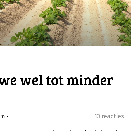
rwe wel tot minder
13 reacties
om
-