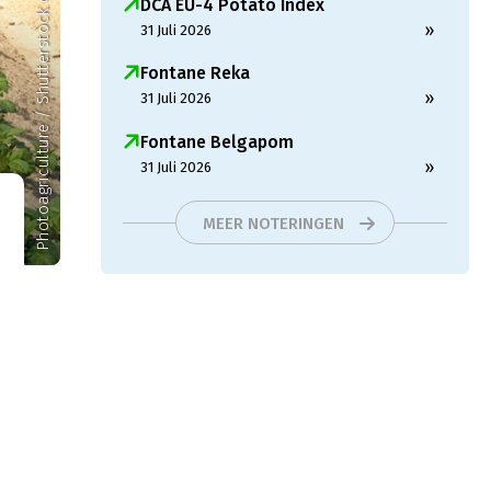
Photoagriculture / Shutterstock.com
DCA EU-4 Potato Index
»
31 Juli 2026
Fontane Reka
»
31 Juli 2026
Fontane Belgapom
»
31 Juli 2026
MEER NOTERINGEN