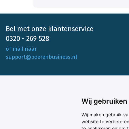
Bel met onze klantenservice
0320 - 269 528
of mail naar
support@boerenbusiness.nl
Ons aa
Wij gebruiken
Akkerbo
Boerenbusiness is je partner op het gebied
Wij maken gebruik va
Melk & V
van onafhankelijke en betrouwbare
website te verbetere
Melkprijs
te analyseren en om 
Varkens 