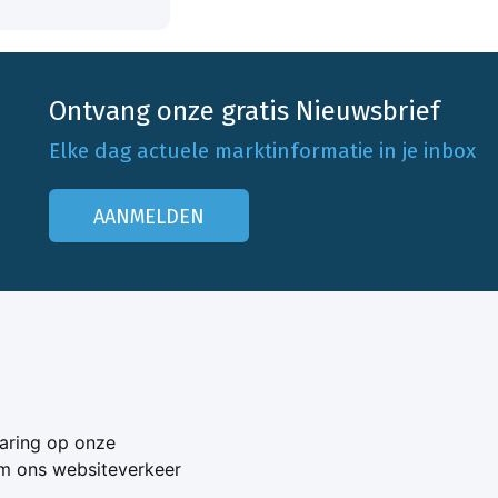
Ontvang onze gratis Nieuwsbrief
Elke dag actuele marktinformatie in je inbox
AANMELDEN
Onze klantenservice
Neem contact op
aring op onze
Veelgestelde vragen
om ons websiteverkeer
Adverteren
s