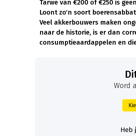
Tarwe van €200 of €250 is geen
Loont zo'n soort boerensabbati
Veel akkerbouwers maken onget
naar de historie, is er dan cor
consumptieaardappelen en die
D
Word a
Ki
Heb 