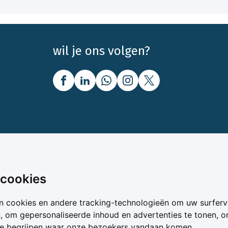
wil je ons volgen?
nbod
Over Boerenbusiness
 cookies
uw
Over ons
n cookies en andere tracking-technologieën om uw surferv
oer
Bedrijfsabonnementen
n, om gepersonaliseerde inhoud en advertenties te tonen, 
vergelijker
Mijn Boerenbusiness
te begrijpen waar onze bezoekers vandaan komen.
& Voer
Werken bij Boerenbusines