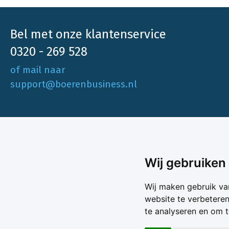
Bel met onze klantenservice
0320 - 269 528
of mail naar
support@boerenbusiness.nl
Ons aa
Wij gebruiken
Akkerbo
Boerenbusiness is je partner op het gebied
Wij maken gebruik va
Melk & V
van onafhankelijke en betrouwbare
website te verbetere
Melkprijs
te analyseren en om 
Varkens 
marktinformatie en -data. Elke dag opnieuw
Marktda