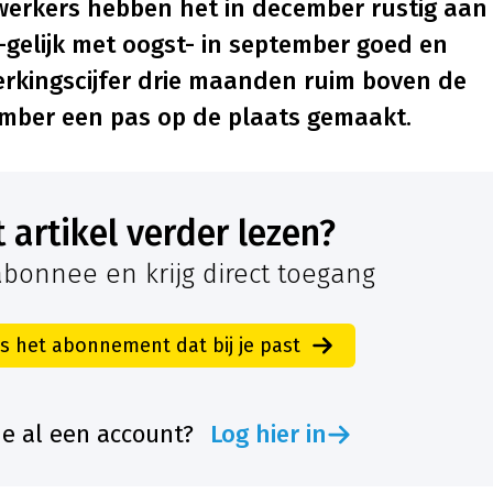
erkers hebben het in december rustig aan
-gelijk met oogst- in september goed en
rkingscijfer drie maanden ruim boven de
cember een pas op de plaats gemaakt.
it artikel verder lezen?
bonnee en krijg direct toegang
es het abonnement dat bij je past
je al een account?
Log hier in