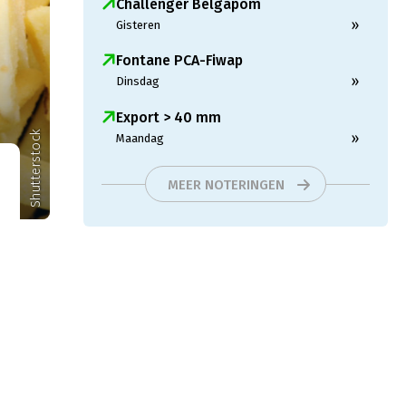
Challenger Belgapom
»
Gisteren
Fontane PCA-Fiwap
»
Dinsdag
Export > 40 mm
Shutterstock
»
Maandag
MEER NOTERINGEN