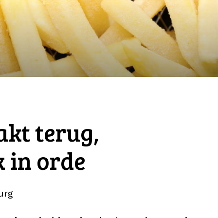
kt terug,
 in orde
urg