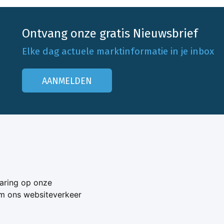
Ontvang onze gratis Nieuwsbrief
Elke dag actuele marktinformatie in je inbox
AANMELDEN
Onze klantenservice
Neem contact op
aring op onze
Veelgestelde vragen
om ons websiteverkeer
Adverteren
s