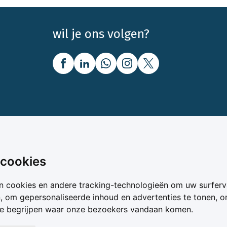
wil je ons volgen?
nbod
Over Boerenbusiness
 cookies
uw
Over ons
n cookies en andere tracking-technologieën om uw surferv
oer
Bedrijfsabonnementen
n, om gepersonaliseerde inhoud en advertenties te tonen, 
vergelijker
Mijn Boerenbusiness
te begrijpen waar onze bezoekers vandaan komen.
& Voer
Werken bij Boerenbusines
ta