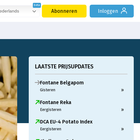
Abonneren
Inloggen
derlands
LAATSTE PRIJSUPDATES
Fontane Belgapom
»
Gisteren
Fontane Reka
»
Eergisteren
DCA EU-4 Potato Index
»
Eergisteren