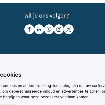
wil je ons volgen?
nbod
Over Boerenbusiness
 cookies
uw
Over ons
n cookies en andere tracking-technologieën om uw surferv
oer
Bedrijfsabonnementen
n, om gepersonaliseerde inhoud en advertenties te tonen, 
vergelijker
Mijn Boerenbusiness
te begrijpen waar onze bezoekers vandaan komen.
& Voer
Werken bij Boerenbusines
ta