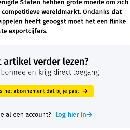
renigde Staten hebben grote moeite om zich
r competitieve wereldmarkt. Ondanks dat
ppelen heeft geoogst moet het een flinke
ste exportcijfers.
it artikel verder lezen?
bonnee en krijg direct toegang
es het abonnement dat bij je past
je al een account?
Log hier in