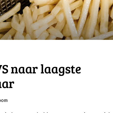
VS naar laagste
aar
Boom