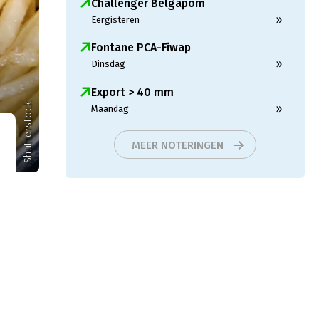
Challenger Belgapom
»
Eergisteren
Fontane PCA-Fiwap
»
Dinsdag
Export > 40 mm
Shutterstock
»
Maandag
MEER NOTERINGEN