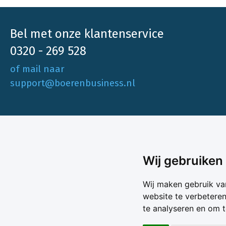
Bel met onze klantenservice
0320 - 269 528
of mail naar
support@boerenbusiness.nl
Ons aa
Wij gebruiken
Akkerbo
Boerenbusiness is je partner op het gebied
Wij maken gebruik va
Melk & V
van onafhankelijke en betrouwbare
website te verbetere
Melkprijs
te analyseren en om 
Varkens 
marktinformatie en -data. Elke dag opnieuw
Marktda