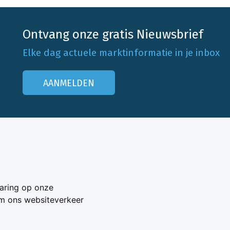
Ontvang onze gratis Nieuwsbrief
Elke dag actuele marktinformatie in je inbox
AANMELDEN
Onze klantenservice
Neem contact op
aring op onze
Veelgestelde vragen
om ons websiteverkeer
Adverteren
s