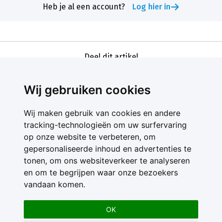
Heb je al een account?
Log hier in
Deel dit artikel
Wij gebruiken cookies
Wij maken gebruik van cookies en andere
tracking-technologieën om uw surfervaring
op onze website te verbeteren, om
gepersonaliseerde inhoud en advertenties te
Contact
tonen, om ons websiteverkeer te analyseren
Feedback
en om te begrijpen waar onze bezoekers
Nieuwsbrief
vandaan komen.
Adverteren
Gebruikersvoorwaarden
OK
Privacy Statement