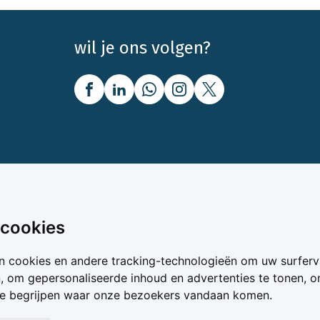
wil je ons volgen?
nbod
Over Boerenbusiness
 cookies
uw
Over ons
n cookies en andere tracking-technologieën om uw surferv
oer
Bedrijfsabonnementen
n, om gepersonaliseerde inhoud en advertenties te tonen, 
vergelijker
Mijn Boerenbusiness
te begrijpen waar onze bezoekers vandaan komen.
& Voer
Werken bij Boerenbusines
ta