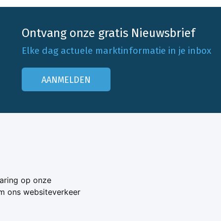
Ontvang onze gratis Nieuwsbrief
Elke dag actuele marktinformatie in je inbox
AANMELDEN
Onze klantenservice
Neem contact op
aring op onze
Veelgestelde vragen
om ons websiteverkeer
Adverteren
s