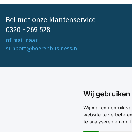
Bel met onze klantenservice
0320 - 269 528
of mail naar
support@boerenbusiness.nl
Ons aa
Wij gebruiken
Akkerbo
Boerenbusiness is je partner op het gebied
Wij maken gebruik va
Melk & V
van onafhankelijke en betrouwbare
website te verbetere
Melkprijs
te analyseren en om 
Varkens 
marktinformatie en -data. Elke dag opnieuw
Marktda