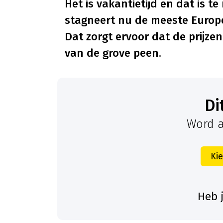
Het is vakantietijd en dat is 
stagneert nu de meeste Europ
Dat zorgt ervoor dat de prijze
van de grove peen.
D
Word a
Ki
Heb 