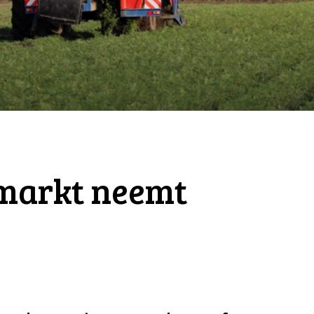
markt neemt
s