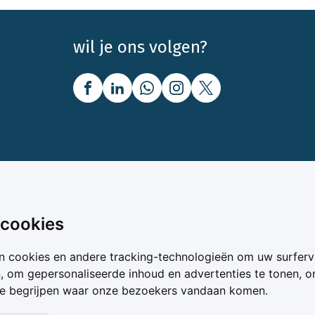
wil je ons volgen?
nbod
Over Boerenbusiness
 cookies
uw
Over ons
n cookies en andere tracking-technologieën om uw surferv
oer
Bedrijfsabonnementen
n, om gepersonaliseerde inhoud en advertenties te tonen, 
vergelijker
Mijn Boerenbusiness
te begrijpen waar onze bezoekers vandaan komen.
& Voer
Werken bij Boerenbusines
ta