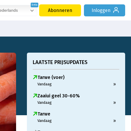
Abonneren
Inloggen
derlands
LAATSTE PRIJSUPDATES
Tarwe (voer)
»
Vandaag
Zaaiui geel 30-60%
»
Vandaag
Tarwe
»
Vandaag