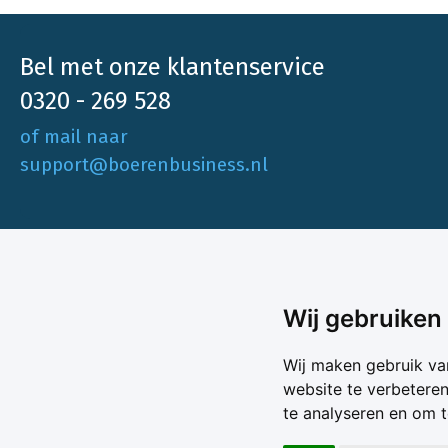
Bel met onze klantenservice
0320 - 269 528
of mail naar
support@boerenbusiness.nl
Ons aa
Wij gebruiken
Akkerbo
Boerenbusiness is je partner op het gebied
Wij maken gebruik va
Melk & V
van onafhankelijke en betrouwbare
website te verbetere
Melkprijs
te analyseren en om 
Varkens 
marktinformatie en -data. Elke dag opnieuw
Marktda