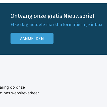
Ontvang onze gratis Nieuwsbrief
Elke dag actuele marktinformatie in je inbox
AANMELDEN
Onze klantenservice
Neem contact op
aring op onze
Veelgestelde vragen
om ons websiteverkeer
Adverteren
s