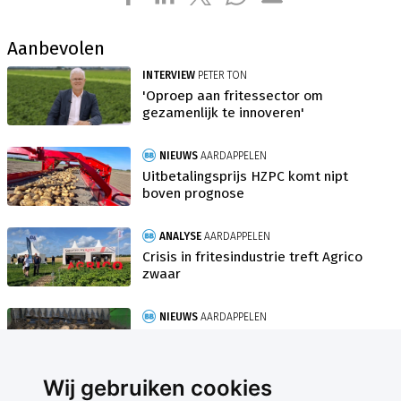
Aanbevolen
INTERVIEW
PETER TON
'Oproep aan fritessector om
gezamenlijk te innoveren'
NIEUWS
AARDAPPELEN
Uitbetalingsprijs HZPC komt nipt
boven prognose
ANALYSE
AARDAPPELEN
Crisis in fritesindustrie treft Agrico
zwaar
NIEUWS
AARDAPPELEN
Pootaardappelprijs HZPC in lijn met
moeilijke markt
Wij gebruiken cookies