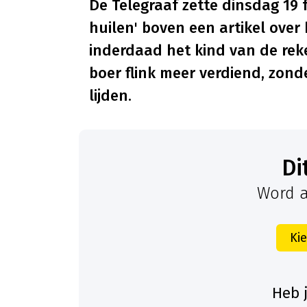
De Telegraaf zette dinsdag 19 
huilen' boven een artikel ove
inderdaad het kind van de reke
boer flink meer verdiend, zond
lijden.
D
Word a
Ki
Heb 