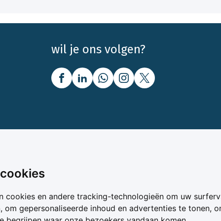
wil je ons volgen?
nbod
Over Boerenbusiness
 cookies
uw
Over ons
n cookies en andere tracking-technologieën om uw surferv
oer
Bedrijfsabonnementen
n, om gepersonaliseerde inhoud en advertenties te tonen, 
vergelijker
Mijn Boerenbusiness
te begrijpen waar onze bezoekers vandaan komen.
& Voer
Werken bij Boerenbusines