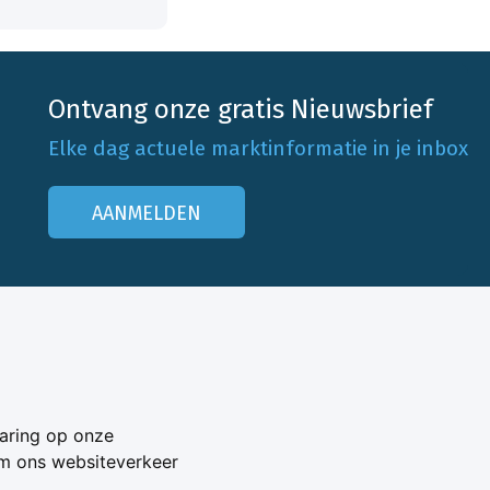
Ontvang onze gratis Nieuwsbrief
Elke dag actuele marktinformatie in je inbox
AANMELDEN
Onze klantenservice
Neem contact op
aring op onze
Veelgestelde vragen
om ons websiteverkeer
Adverteren
s