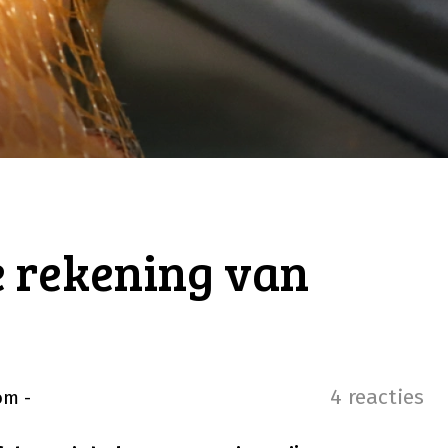
e rekening van
4 reacties
oom
-