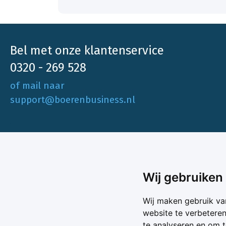
Bel met onze klantenservice
0320 - 269 528
of mail naar
support@boerenbusiness.nl
Ons aa
Wij gebruiken
Akkerbo
Boerenbusiness is je partner op het gebied
Wij maken gebruik va
Melk & V
van onafhankelijke en betrouwbare
website te verbetere
Melkprijs
te analyseren en om 
Varkens 