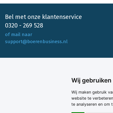
Bel met onze klantenservice
0320 - 269 528
of mail naar
support@boerenbusiness.nl
Ons aa
Wij gebruiken
Akkerbo
Boerenbusiness is je partner op het gebied
Wij maken gebruik va
Melk & V
van onafhankelijke en betrouwbare
website te verbetere
Melkprijs
te analyseren en om 
Varkens 
marktinformatie en -data. Elke dag opnieuw
Marktda