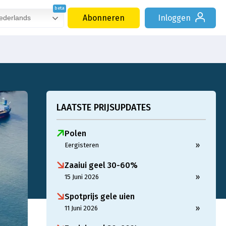
Abonneren
Inloggen
derlands
LAATSTE PRIJSUPDATES
Polen
»
Eergisteren
Zaaiui geel 30-60%
»
15 Juni 2026
Spotprijs gele uien
»
11 Juni 2026