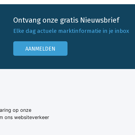
Ontvang onze gratis Nieuwsbrief
Elke dag actuele marktinformatie in je inbox
AANMELDEN
Onze klantenservice
Neem contact op
aring op onze
Veelgestelde vragen
om ons websiteverkeer
Adverteren
s