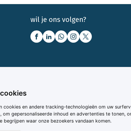
wil je ons volgen?
nbod
Over Boerenbusiness
 cookies
uw
Over ons
n cookies en andere tracking-technologieën om uw surferv
oer
Bedrijfsabonnementen
n, om gepersonaliseerde inhoud en advertenties te tonen, 
vergelijker
Mijn Boerenbusiness
te begrijpen waar onze bezoekers vandaan komen.
& Voer
Werken bij Boerenbusines
ta