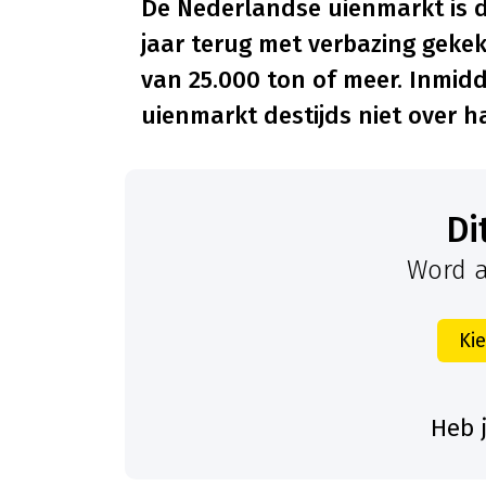
De Nederlandse uienmarkt is de
jaar terug met verbazing geke
van 25.000 ton of meer. Inmid
uienmarkt destijds niet over
D
Word a
Ki
Heb 