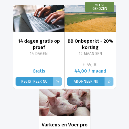
MEEST
GEKOZEN
14 dagen gratis op
BB Onbeperkt - 20%
proef
korting
14 DAGEN
12 MAANDEN
€ 55,00
Gratis
44,00 / maand
»
»
REGISTREER NU
ABONNEER NU
Varkens en Voer pro