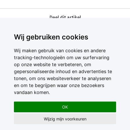
Deel dit artikel
Wij gebruiken cookies
Wij maken gebruik van cookies en andere
tracking-technologieën om uw surfervaring
op onze website te verbeteren, om
gepersonaliseerde inhoud en advertenties te
Contact
tonen, om ons websiteverkeer te analyseren
Feedback
en om te begrijpen waar onze bezoekers
Nieuwsbrief
vandaan komen.
Adverteren
Gebruikersvoorwaarden
OK
Privacy Statement
Wijzig mijn voorkeuren