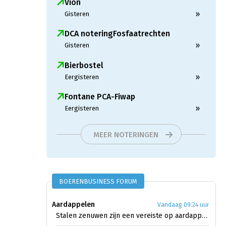
Vion
»
Gisteren
DCA noteringFosfaatrechten
»
Gisteren
Bierbostel
»
Eergisteren
Fontane PCA-Fiwap
»
Eergisteren
MEER NOTERINGEN
BOERENBUSINESS FORUM
Aardappelen
Vandaag 09:24 uur
Stalen zenuwen zijn een vereiste op aardappelmarkt