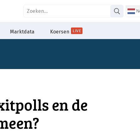
Ne
LIVE
Marktdata
Koersen
itpolls en de
meen?