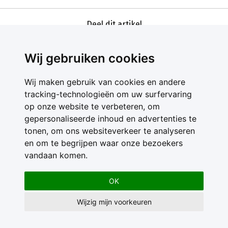
Deel dit artikel
Wij gebruiken cookies
Wij maken gebruik van cookies en andere
tracking-technologieën om uw surfervaring
op onze website te verbeteren, om
gepersonaliseerde inhoud en advertenties te
Contact
tonen, om ons websiteverkeer te analyseren
Feedback
en om te begrijpen waar onze bezoekers
Nieuwsbrief
vandaan komen.
Adverteren
Gebruikersvoorwaarden
OK
Privacy Statement
Wijzig mijn voorkeuren