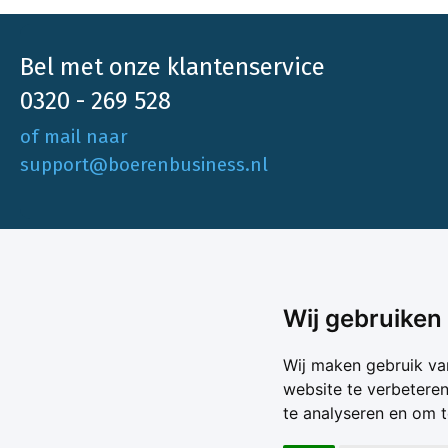
Bel met onze klantenservice
0320 - 269 528
of mail naar
support@boerenbusiness.nl
Ons aa
Wij gebruiken
Akkerbo
Boerenbusiness is je partner op het gebied
Wij maken gebruik va
Melk & V
van onafhankelijke en betrouwbare
website te verbetere
Melkprijs
te analyseren en om 
Varkens 
marktinformatie en -data. Elke dag opnieuw
Marktda