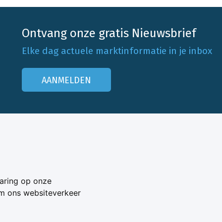
Ontvang onze gratis Nieuwsbrief
Elke dag actuele marktinformatie in je inbox
AANMELDEN
Onze klantenservice
Neem contact op
aring op onze
Veelgestelde vragen
om ons websiteverkeer
Adverteren
s