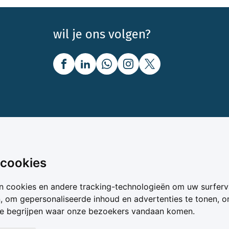
wil je ons volgen?
nbod
Over Boerenbusiness
 cookies
uw
Over ons
n cookies en andere tracking-technologieën om uw surferv
oer
Bedrijfsabonnementen
n, om gepersonaliseerde inhoud en advertenties te tonen, 
vergelijker
Mijn Boerenbusiness
te begrijpen waar onze bezoekers vandaan komen.
& Voer
Werken bij Boerenbusines
ta