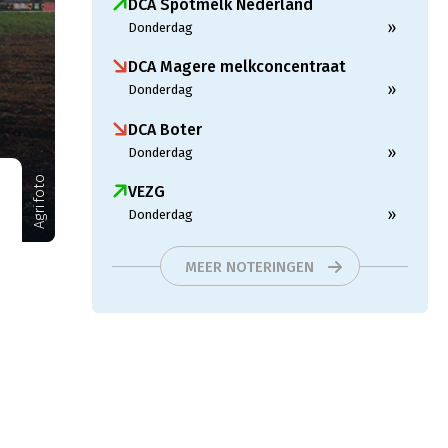
DCA Spotmelk Nederland
»
Donderdag
DCA Magere melkconcentraat
»
Donderdag
DCA Boter
»
Donderdag
Agrifoto
VEZG
»
Donderdag
MEER NOTERINGEN