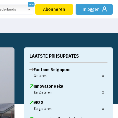
Abonneren
Inloggen
derlands
LAATSTE PRIJSUPDATES
Fontane Belgapom
»
Gisteren
Innovator Reka
»
Eergisteren
VEZG
»
Eergisteren