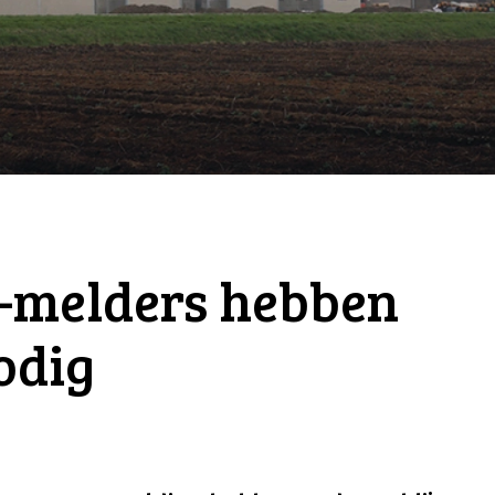
S-melders hebben
odig