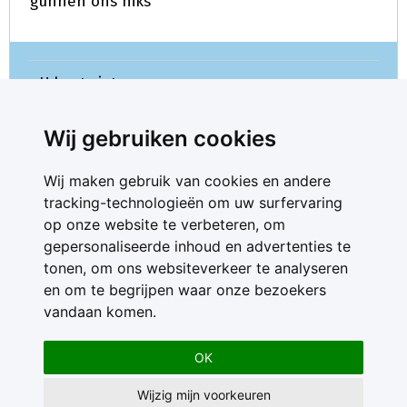
gunnen ons niks
U kunt niet meer reageren.
Wij gebruiken cookies
Wij maken gebruik van cookies en andere
tracking-technologieën om uw surfervaring
op onze website te verbeteren, om
gepersonaliseerde inhoud en advertenties te
Contact
tonen, om ons websiteverkeer te analyseren
Feedback
en om te begrijpen waar onze bezoekers
Nieuwsbrief
vandaan komen.
Adverteren
Gebruikersvoorwaarden
OK
Privacy Statement
Wijzig mijn voorkeuren