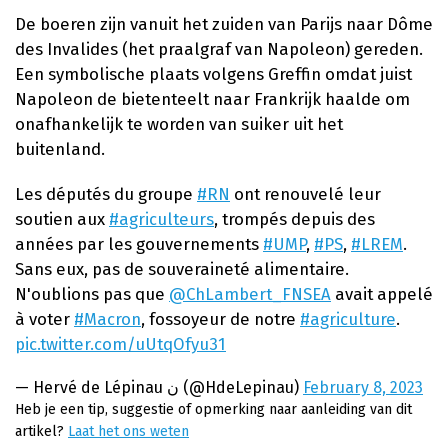
De boeren zijn vanuit het zuiden van Parijs naar Dôme
des Invalides (het praalgraf van Napoleon) gereden.
Een symbolische plaats volgens Greffin omdat juist
Napoleon de bietenteelt naar Frankrijk haalde om
onafhankelijk te worden van suiker uit het
buitenland.
Les députés du groupe
#RN
ont renouvelé leur
soutien aux
#agriculteurs
, trompés depuis des
années par les gouvernements
#UMP
,
#PS
,
#LREM
.
Sans eux, pas de souveraineté alimentaire.
N'oublions pas que
@ChLambert_FNSEA
avait appelé
à voter
#Macron
, fossoyeur de notre
#agriculture
.
pic.twitter.com/uUtqOfyu31
— Hervé de Lépinau ن (@HdeLepinau)
February 8, 2023
Heb je een tip, suggestie of opmerking naar aanleiding van dit
artikel?
Laat het ons weten