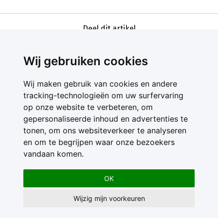
Deel dit artikel
Wij gebruiken cookies
Wij maken gebruik van cookies en andere
tracking-technologieën om uw surfervaring
op onze website te verbeteren, om
gepersonaliseerde inhoud en advertenties te
Contact
tonen, om ons websiteverkeer te analyseren
Feedback
en om te begrijpen waar onze bezoekers
Nieuwsbrief
vandaan komen.
Adverteren
Gebruikersvoorwaarden
OK
Privacy Statement
Wijzig mijn voorkeuren