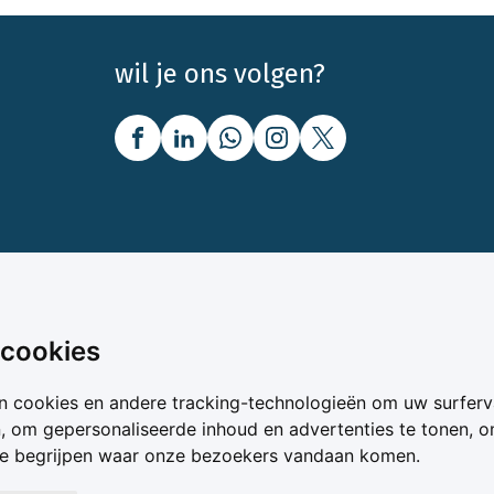
wil je ons volgen?
nbod
Over Boerenbusiness
 cookies
uw
Over ons
n cookies en andere tracking-technologieën om uw surferv
oer
Bedrijfsabonnementen
n, om gepersonaliseerde inhoud en advertenties te tonen, 
vergelijker
Mijn Boerenbusiness
te begrijpen waar onze bezoekers vandaan komen.
& Voer
Werken bij Boerenbusines
ta