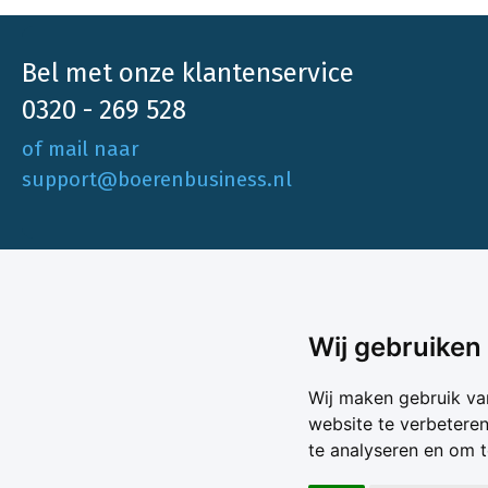
Bel met onze klantenservice
0320 - 269 528
of mail naar
support@boerenbusiness.nl
Ons aa
Wij gebruiken
Akkerbo
Boerenbusiness is je partner op het gebied
Wij maken gebruik va
Melk & V
van onafhankelijke en betrouwbare
website te verbetere
Melkprijs
te analyseren en om 
Varkens 
marktinformatie en -data. Elke dag opnieuw
Marktda