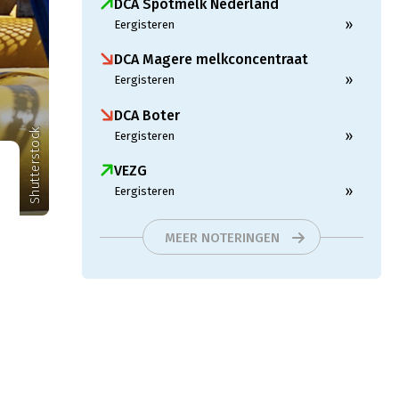
DCA Spotmelk Nederland
»
Eergisteren
DCA Magere melkconcentraat
»
Eergisteren
DCA Boter
Shutterstock
»
Eergisteren
VEZG
»
Eergisteren
MEER NOTERINGEN