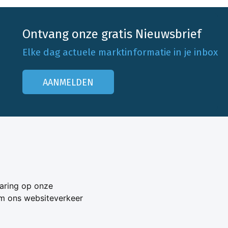
Ontvang onze gratis Nieuwsbrief
Elke dag actuele marktinformatie in je inbox
AANMELDEN
Onze klantenservice
Neem contact op
aring op onze
Veelgestelde vragen
om ons websiteverkeer
Adverteren
s