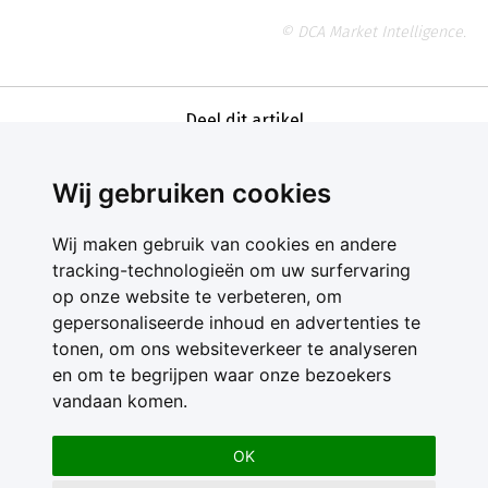
© DCA Market Intelligence.
Deel dit artikel
Wij gebruiken cookies
Wij maken gebruik van cookies en andere
tracking-technologieën om uw surfervaring
op onze website te verbeteren, om
gepersonaliseerde inhoud en advertenties te
Contact
tonen, om ons websiteverkeer te analyseren
Feedback
en om te begrijpen waar onze bezoekers
Nieuwsbrief
vandaan komen.
Adverteren
Gebruikersvoorwaarden
OK
Privacy Statement