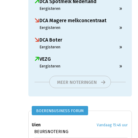
DCA Spotmelk Nederland
»
Eergisteren
DCA Magere melkconcentraat
»
Eergisteren
DCA Boter
»
Eergisteren
VEZG
»
Eergisteren
MEER NOTERINGEN
BOERENBUSINESS FORUM
Uien
Vandaag 15:46 uur
BEURSNOTERING