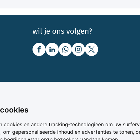
wil je ons volgen?
nbod
Over Boerenbusiness
 cookies
uw
Over ons
n cookies en andere tracking-technologieën om uw surferv
oer
Bedrijfsabonnementen
n, om gepersonaliseerde inhoud en advertenties te tonen, 
vergelijker
Mijn Boerenbusiness
te begrijpen waar onze bezoekers vandaan komen.
& Voer
Werken bij Boerenbusines