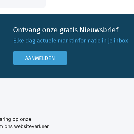
Ontvang onze gratis Nieuwsbrief
Elke dag actuele marktinformatie in je inbox
AANMELDEN
Onze klantenservice
Neem contact op
aring op onze
Veelgestelde vragen
om ons websiteverkeer
Adverteren
s