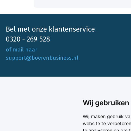
Bel met onze klantenservice
0320 - 269 528
of mail naar
support@boerenbusiness.nl
Ons aa
Wij gebruiken
Akkerbo
Boerenbusiness is je partner op het gebied
Wij maken gebruik va
Melk & V
van onafhankelijke en betrouwbare
website te verbetere
Melkprijs
te analyseren en om 
Varkens 