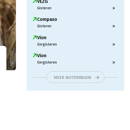
VEZG
»
Gisteren
Compaxo
»
Gisteren
Vion
»
Eergisteren
Agrifoto
Vion
»
Eergisteren
MEER NOTERINGEN