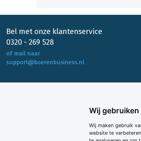
Bel met onze klantenservice
0320 - 269 528
of mail naar
support@boerenbusiness.nl
Ons aa
Wij gebruiken
Akkerbo
Boerenbusiness is je partner op het gebied
Wij maken gebruik va
Melk & V
van onafhankelijke en betrouwbare
website te verbetere
Melkprijs
te analyseren en om 
Varkens 