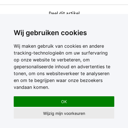
Deel dit artikel
Wij gebruiken cookies
Wij maken gebruik van cookies en andere
tracking-technologieën om uw surfervaring
op onze website te verbeteren, om
gepersonaliseerde inhoud en advertenties te
Contact
tonen, om ons websiteverkeer te analyseren
Feedback
en om te begrijpen waar onze bezoekers
Nieuwsbrief
vandaan komen.
Adverteren
Gebruikersvoorwaarden
OK
Privacy Statement
Wijzig mijn voorkeuren