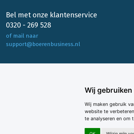
Bel met onze klantenservice
0320 - 269 528
of mail naar
support@boerenbusiness.nl
Ons aa
Wij gebruiken
Akkerbo
Boerenbusiness is je partner op het gebied
Wij maken gebruik va
Melk & V
van onafhankelijke en betrouwbare
website te verbetere
Melkprijs
te analyseren en om 
Varkens 
marktinformatie en -data. Elke dag opnieuw
Marktda
zijn wij een onmisbare bron voor agrarisch
Koersen
OK
Wijzig mijn v