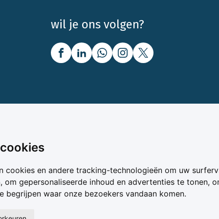
wil je ons volgen?
nbod
Over Boerenbusiness
 cookies
uw
Over ons
n cookies en andere tracking-technologieën om uw surferv
oer
Bedrijfsabonnementen
n, om gepersonaliseerde inhoud en advertenties te tonen, 
vergelijker
Mijn Boerenbusiness
te begrijpen waar onze bezoekers vandaan komen.
& Voer
Werken bij Boerenbusines
ta
oorkeuren