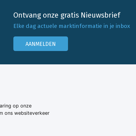
Ontvang onze gratis Nieuwsbrief
Elke dag actuele marktinformatie in je inbox
AANMELDEN
Onze klantenservice
Neem contact op
aring op onze
Veelgestelde vragen
om ons websiteverkeer
Adverteren
s