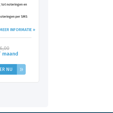
 tot noteringen en
 noteringen per SMS
MEER INFORMATIE »
26,00
/ maand
»
ER NU