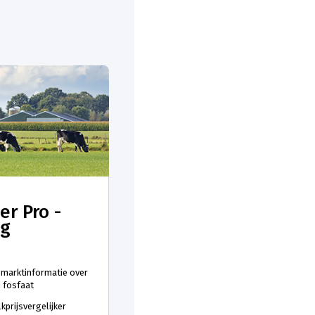
er Pro -
ng
 marktinformatie over
n fosfaat
kprijsvergelijker