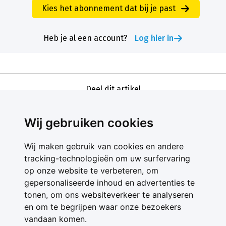
Kies het abonnement dat bij je past
Heb je al een account?
Log hier in
Deel dit artikel
Wij gebruiken cookies
Wij maken gebruik van cookies en andere
tracking-technologieën om uw surfervaring
op onze website te verbeteren, om
gepersonaliseerde inhoud en advertenties te
Contact
tonen, om ons websiteverkeer te analyseren
Feedback
en om te begrijpen waar onze bezoekers
Nieuwsbrief
vandaan komen.
Adverteren