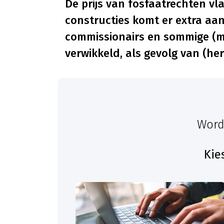
De prijs van fosfaatrechten vl
constructies komt er extra aanb
commissionairs en sommige (me
verwikkeld, als gevolg van (he
Word
Kie