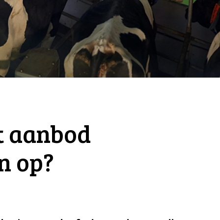
t aanbod
n op?