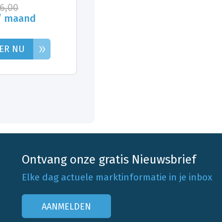
26,00
/ maand
»
ER NU
Ontvang onze gratis Nieuwsbrief
Elke dag actuele marktinformatie in je inbox
AANMELDEN