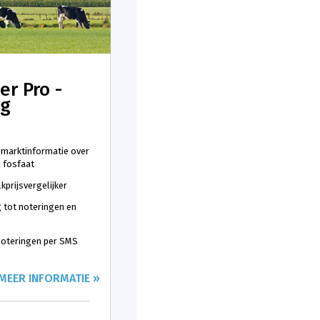
er Pro -
ng
 marktinformatie over
n fosfaat
kprijsvergelijker
 tot noteringen en
 noteringen per SMS
MEER INFORMATIE »