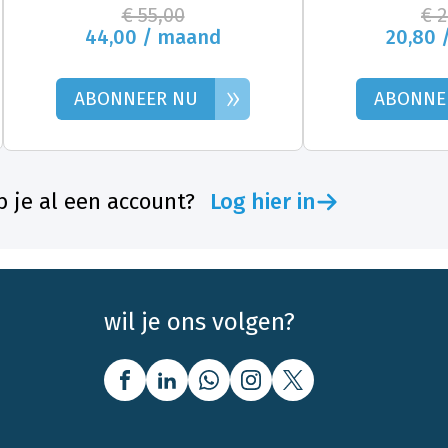
€ 55,00
€ 
44,00 / maand
20,80 
»
ABONNEER NU
ABONNE
 je al een account?
Log hier in
wil je ons volgen?