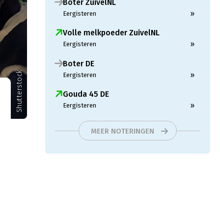
Boter ZuivelNL
»
Eergisteren
Volle melkpoeder ZuivelNL
»
Eergisteren
Boter DE
Shutterstock
»
Eergisteren
Gouda 45 DE
»
Eergisteren
MEER NOTERINGEN