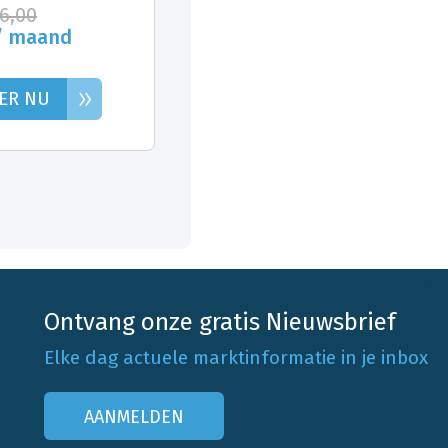
26,00
/ maand
»
ER NU
Ontvang onze gratis Nieuwsbrief
Elke dag actuele marktinformatie in je inbox
AANMELDEN