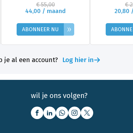
€ 55,00
€ 
44,00 / maand
20,80 
»
ABONNEER NU
ABONNE
 je al een account?
Log hier in
wil je ons volgen?