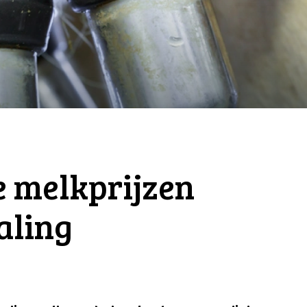
e melkprijzen
aling