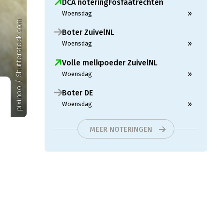
DCA noteringFosfaatrechten
»
Woensdag
pixinoo / Shutterstock.com
Boter ZuivelNL
»
Woensdag
Volle melkpoeder ZuivelNL
»
Woensdag
Boter DE
»
Woensdag
MEER NOTERINGEN