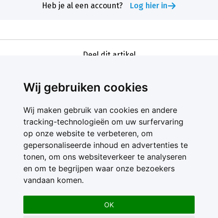
Heb je al een account?
Log hier in
Deel dit artikel
Wij gebruiken cookies
Wij maken gebruik van cookies en andere
tracking-technologieën om uw surfervaring
op onze website te verbeteren, om
gepersonaliseerde inhoud en advertenties te
Contact
tonen, om ons websiteverkeer te analyseren
Feedback
en om te begrijpen waar onze bezoekers
Nieuwsbrief
vandaan komen.
Adverteren
Gebruikersvoorwaarden
OK
Privacy Statement