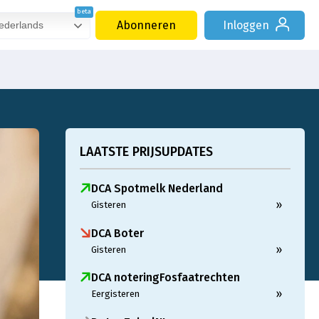
Abonneren
Inloggen
derlands
LAATSTE PRIJSUPDATES
DCA Spotmelk Nederland
»
Gisteren
DCA Boter
»
Gisteren
DCA noteringFosfaatrechten
»
Eergisteren