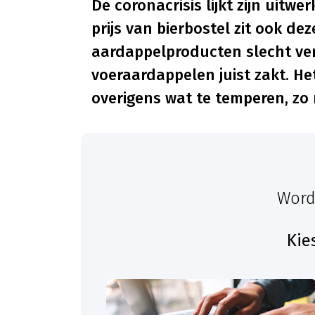
De coronacrisis lijkt zijn uit
prijs van bierbostel zit ook deze
aardappelproducten slecht verkr
voeraardappelen juist zakt. He
overigens wat te temperen, z
Word
Kie