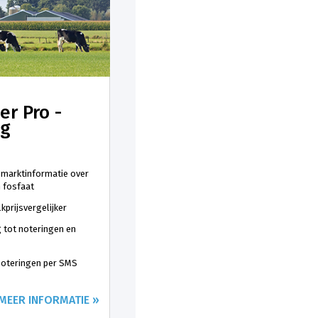
er Pro -
ng
 marktinformatie over
n fosfaat
kprijsvergelijker
 tot noteringen en
 noteringen per SMS
MEER INFORMATIE »