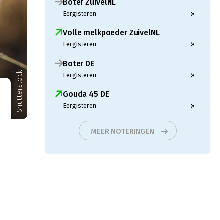
Boter ZuivelNL
»
Eergisteren
Volle melkpoeder ZuivelNL
»
Eergisteren
Boter DE
Shutterstock
»
Eergisteren
Gouda 45 DE
»
Eergisteren
MEER NOTERINGEN