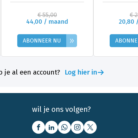
€ 55,00
€ 
44,00 / maand
20,80 
»
ABONNEER NU
ABONNE
 je al een account?
Log hier in
wil je ons volgen?