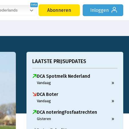
Abonneren
Inloggen
derlands
LAATSTE PRIJSUPDATES
DCA Spotmelk Nederland
»
Vandaag
DCA Boter
»
Vandaag
DCA noteringFosfaatrechten
»
Gisteren