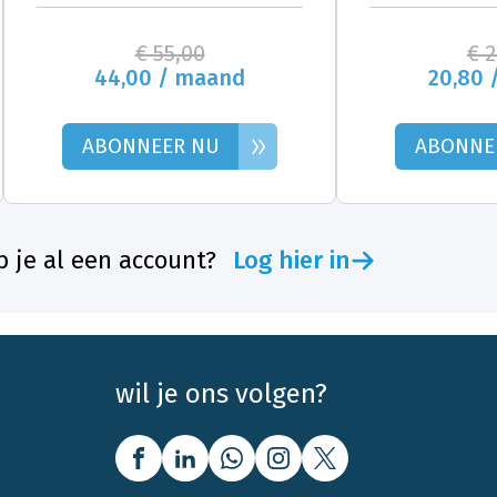
€ 55,00
€ 
44,00 / maand
20,80 
»
ABONNEER NU
ABONNE
 je al een account?
Log hier in
wil je ons volgen?