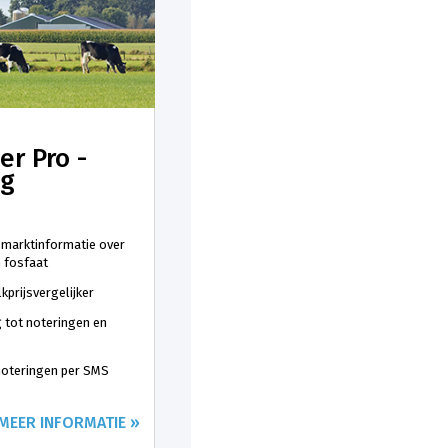
er Pro -
ng
 marktinformatie over
n fosfaat
kprijsvergelijker
 tot noteringen en
 noteringen per SMS
MEER INFORMATIE »