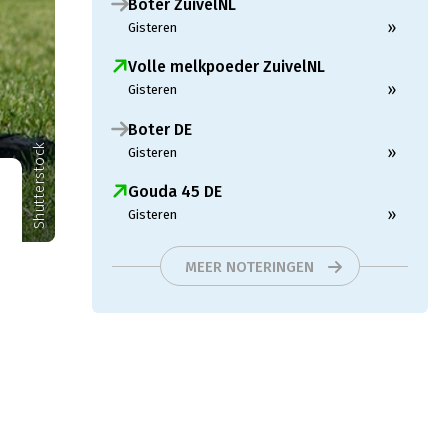
Boter ZuivelNL
»
Gisteren
Volle melkpoeder ZuivelNL
»
Gisteren
Boter DE
Shutterstock
»
Gisteren
Gouda 45 DE
»
Gisteren
MEER NOTERINGEN