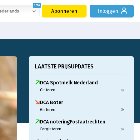
Abonneren
Inloggen
derlands
LAATSTE PRIJSUPDATES
DCA Spotmelk Nederland
»
Gisteren
DCA Boter
»
Gisteren
DCA noteringFosfaatrechten
»
Eergisteren