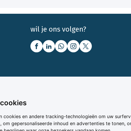
wil je ons volgen?
nbod
Over Boerenbusiness
 cookies
uw
Over ons
n cookies en andere tracking-technologieën om uw surferv
oer
Bedrijfsabonnementen
n, om gepersonaliseerde inhoud en advertenties te tonen, 
vergelijker
Mijn Boerenbusiness
te begrijpen waar onze bezoekers vandaan komen.
& Voer
Werken bij Boerenbusines