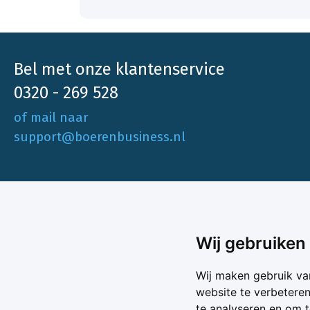
Bel met onze klantenservice
0320 - 269 528
of mail naar
support@boerenbusiness.nl
Ons aa
Wij gebruiken
Akkerbo
Boerenbusiness is je partner op het gebied
Wij maken gebruik va
Melk & V
van onafhankelijke en betrouwbare
website te verbetere
Melkprijs
te analyseren en om 
Varkens 