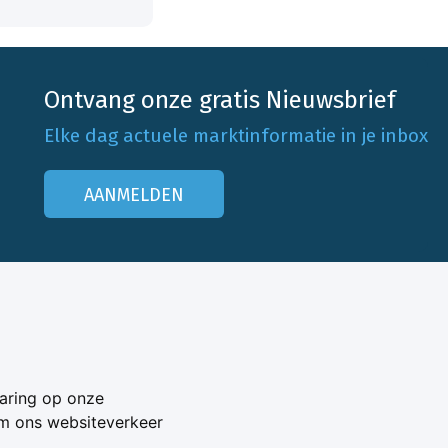
Ontvang onze gratis Nieuwsbrief
Elke dag actuele marktinformatie in je inbox
AANMELDEN
Onze klantenservice
Neem contact op
aring op onze
Veelgestelde vragen
om ons websiteverkeer
Adverteren
s