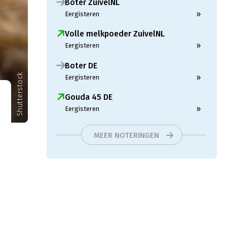
Boter ZuivelNL
»
Eergisteren
Volle melkpoeder ZuivelNL
»
Eergisteren
Boter DE
Shutterstock
»
Eergisteren
Gouda 45 DE
»
Eergisteren
MEER NOTERINGEN