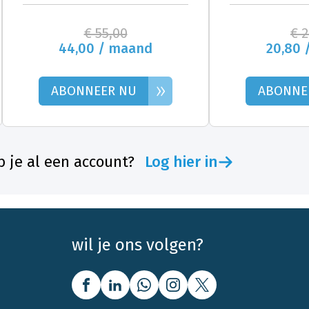
€ 55,00
€ 
44,00 / maand
20,80 
»
ABONNEER NU
ABONNE
 je al een account?
Log hier in
wil je ons volgen?