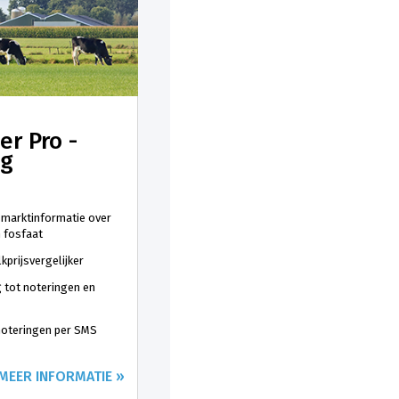
er Pro -
ng
 marktinformatie over
n fosfaat
kprijsvergelijker
 tot noteringen en
 noteringen per SMS
MEER INFORMATIE »