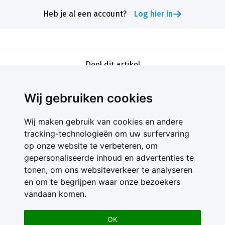
Heb je al een account?
Log hier in
Deel dit artikel
Wij gebruiken cookies
Wij maken gebruik van cookies en andere
tracking-technologieën om uw surfervaring
op onze website te verbeteren, om
gepersonaliseerde inhoud en advertenties te
Contact
tonen, om ons websiteverkeer te analyseren
Feedback
en om te begrijpen waar onze bezoekers
Nieuwsbrief
vandaan komen.
Adverteren
Gebruikersvoorwaarden
OK
Privacy Statement