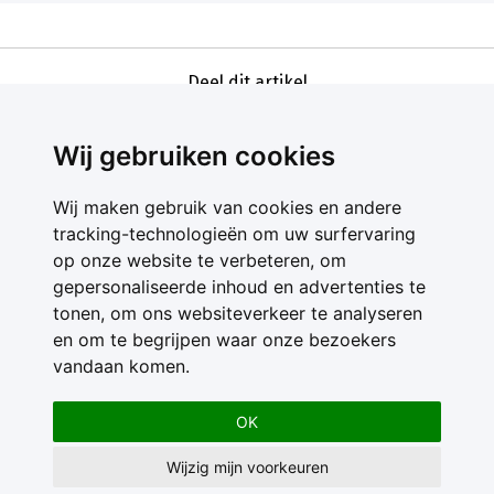
Deel dit artikel
Wij gebruiken cookies
Wij maken gebruik van cookies en andere
tracking-technologieën om uw surfervaring
op onze website te verbeteren, om
gepersonaliseerde inhoud en advertenties te
Contact
tonen, om ons websiteverkeer te analyseren
Feedback
en om te begrijpen waar onze bezoekers
Nieuwsbrief
vandaan komen.
Adverteren
Gebruikersvoorwaarden
OK
Privacy Statement
Wijzig mijn voorkeuren