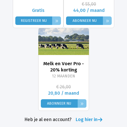
€ 55,00
Gratis
44,00 / maand
»
»
REGISTREER NU
ABONNEER NU
Melk en Voer Pro -
20% korting
12 MAANDEN
€ 26,00
20,80 / maand
»
ABONNEER NU
Heb je al een account?
Log hier in