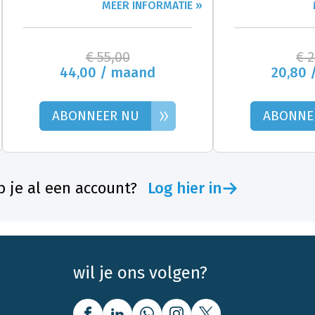
MEER INFORMATIE »
€ 55,00
€ 
44,00 / maand
20,80 
»
ABONNEER NU
ABONNE
 je al een account?
Log hier in
wil je ons volgen?