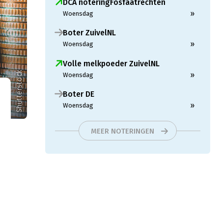
DCA noteringFosfaatrechten
»
Woensdag
Boter ZuivelNL
»
Woensdag
Volle melkpoeder ZuivelNL
Shutterstock
»
Woensdag
Boter DE
»
Woensdag
MEER NOTERINGEN