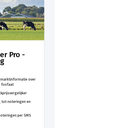
er Pro -
ng
 marktinformatie over
n fosfaat
kprijsvergelijker
 tot noteringen en
 noteringen per SMS