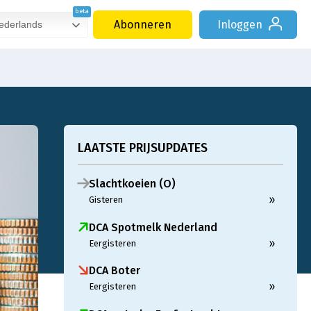
Abonneren
Inloggen
derlands
LAATSTE PRIJSUPDATES
Slachtkoeien (O)
»
Gisteren
DCA Spotmelk Nederland
»
Eergisteren
DCA Boter
»
Eergisteren