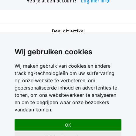
Heb je al een account?
Log hier in
Deel dit artikel
Wij gebruiken cookies
Wij maken gebruik van cookies en andere
tracking-technologieën om uw surfervaring
op onze website te verbeteren, om
gepersonaliseerde inhoud en advertenties te
Contact
tonen, om ons websiteverkeer te analyseren
Feedback
en om te begrijpen waar onze bezoekers
Nieuwsbrief
vandaan komen.
Adverteren
Gebruikersvoorwaarden
OK
Privacy Statement