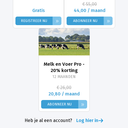
€ 55,00
Gratis
44,00 / maand
»
»
REGISTREER NU
ABONNEER NU
Melk en Voer Pro -
20% korting
12 MAANDEN
€ 26,00
20,80 / maand
»
ABONNEER NU
Heb je al een account?
Log hier in