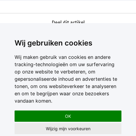
Deel dit artikel
Wij gebruiken cookies
Wij maken gebruik van cookies en andere
tracking-technologieën om uw surfervaring
op onze website te verbeteren, om
gepersonaliseerde inhoud en advertenties te
Contact
tonen, om ons websiteverkeer te analyseren
Feedback
en om te begrijpen waar onze bezoekers
Nieuwsbrief
vandaan komen.
Adverteren
Gebruikersvoorwaarden
OK
Privacy Statement
Wijzig mijn voorkeuren