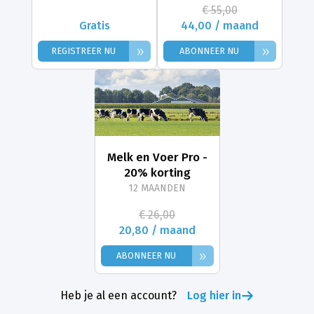
€ 55,00
Gratis
44,00 / maand
»
»
REGISTREER NU
ABONNEER NU
Melk en Voer Pro -
20% korting
12 MAANDEN
€ 26,00
20,80 / maand
»
ABONNEER NU
Heb je al een account?
Log hier in