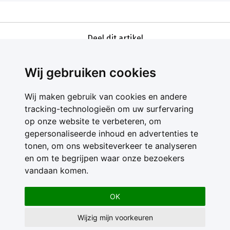
Deel dit artikel
Wij gebruiken cookies
Wij maken gebruik van cookies en andere
tracking-technologieën om uw surfervaring
op onze website te verbeteren, om
gepersonaliseerde inhoud en advertenties te
Contact
tonen, om ons websiteverkeer te analyseren
Feedback
en om te begrijpen waar onze bezoekers
Nieuwsbrief
vandaan komen.
Adverteren
Gebruikersvoorwaarden
OK
Privacy Statement
Wijzig mijn voorkeuren