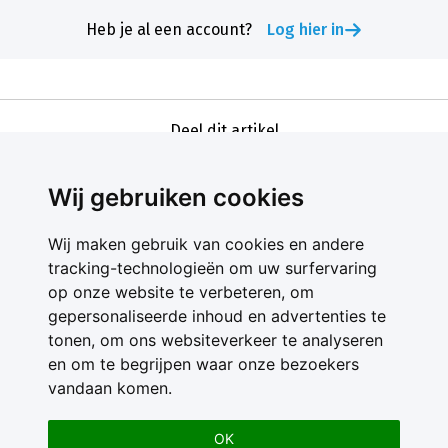
Heb je al een account?
Log hier in
Deel dit artikel
Wij gebruiken cookies
Wij maken gebruik van cookies en andere
tracking-technologieën om uw surfervaring
op onze website te verbeteren, om
gepersonaliseerde inhoud en advertenties te
Contact
tonen, om ons websiteverkeer te analyseren
Feedback
en om te begrijpen waar onze bezoekers
Nieuwsbrief
vandaan komen.
Adverteren
Gebruikersvoorwaarden
OK
Privacy Statement