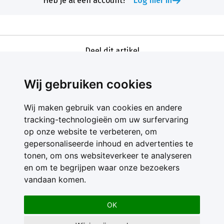
Heb je al een account?
Log hier in
Deel dit artikel
Wij gebruiken cookies
Wij maken gebruik van cookies en andere
tracking-technologieën om uw surfervaring
op onze website te verbeteren, om
gepersonaliseerde inhoud en advertenties te
Contact
tonen, om ons websiteverkeer te analyseren
Feedback
en om te begrijpen waar onze bezoekers
Nieuwsbrief
vandaan komen.
Adverteren
Gebruikersvoorwaarden
OK
Privacy Statement